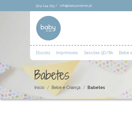
924 244 293 /
info@babyandme.pt
Ebooks
Imprimíveis
Sessões 5D/8k
Bebé e
Babetes
Início
Bebé e Criança
Babetes