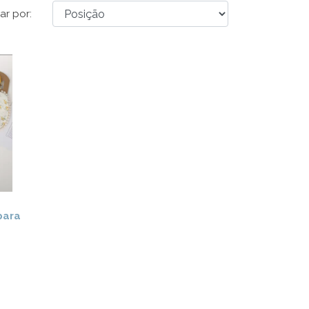
ar por:
hes
para