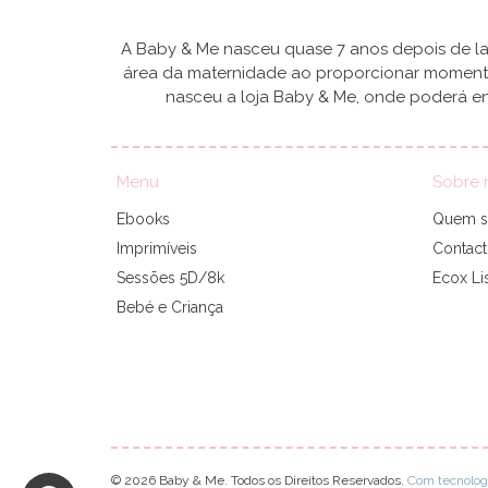
A Baby & Me nasceu quase 7 anos depois de lan
área da maternidade ao proporcionar momentos
nasceu a loja Baby & Me, onde poderá en
Menu
Sobre 
Ebooks
Quem 
Imprimíveis
Contac
Sessões 5D/8k
Ecox Li
Bebé e Criança
© 2026 Baby & Me. Todos os Direitos Reservados.
Com tecnolog