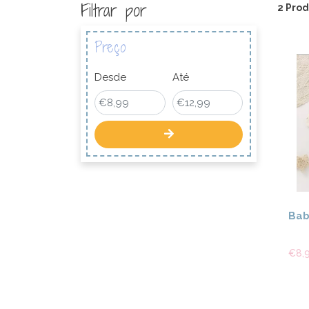
Filtrar por
2 Prod
Preço
Desde
Até
Bab
€8,