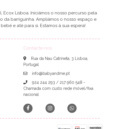
, Ecox Lisboa. Iniciámos o nosso percurso pela
ro da barriguinha. Ampliámos o nosso espaço e
ebé e até para si. Estamos à sua espera!
Contacte-nos
Rua da Nau Catrineta, 3 Lisboa,
Portugal
info@babyandme.pt
924 244 293 / 217 960 548 -
Chamada com custo rede móvel/fixa
nacional