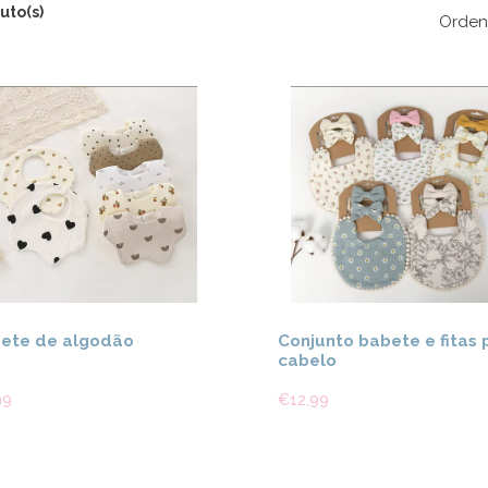
uto(s)
Orden
Ver detalhes
Ver detal
ete de algodão
Conjunto babete e fitas 
cabelo
99
€12,99