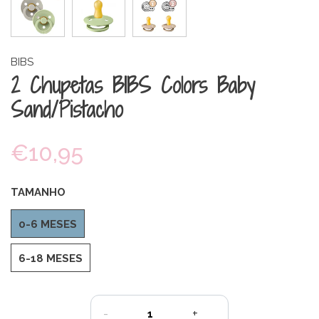
BIBS
2 Chupetas BIBS Colors Baby
Sand/Pistacho
€10,95
TAMANHO
0-6 MESES
6-18 MESES
-
+