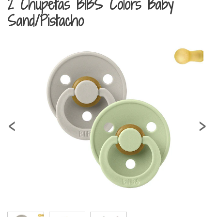
2 Chupetas BIBS Colors Baby
Sand/Pistacho
‹
›