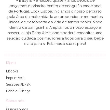
A Baby & Me nasceu quase 7 anos depois de
lançarmos o primeiro centro de ecografia emocional
de Portugal, Ecox Lisboa. Iniciámos o nosso percurso
pela área da maternidade ao proporcionar momentos
únicos, de descoberta da vida de tantos bebés, ainda
dentro da barriguinha. Ampliámos o nosso espaço e
nasceu a loja Baby & Me, onde poderá encontrar uma
seleção cuidada dos melhores artigos para o seu bebé
e até para si. Estamos à sua espera!
Menu
Ebooks
Imprimíveis
Sessões 5D/8k
Bebé e Criança
Sobre nós
Quem somos