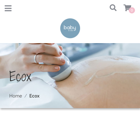
0
Ecox
Home
Ecox