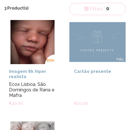
3 Product(s)
0
Filters
Imagem 8k hiper
Cartão presente
realista
Ecox Lisboa, São
Domingos de Rana e
Mafra
€20,00
€10,00