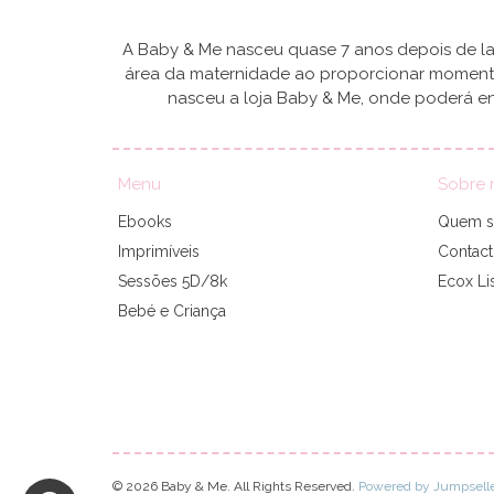
A Baby & Me nasceu quase 7 anos depois de lan
área da maternidade ao proporcionar momentos
nasceu a loja Baby & Me, onde poderá en
Menu
Sobre 
Ebooks
Quem 
Imprimíveis
Contac
Sessões 5D/8k
Ecox Li
Bebé e Criança
© 2026 Baby & Me. All Rights Reserved.
Powered by Jumpselle