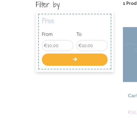
Filter by
1 Prod
Price
From
To
Car
€10