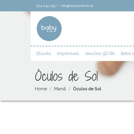
924 244 293 /
info@babyandme.pt
Ebooks
Imprimíveis
Sessões 5D/8k
Bebé e
Óculos de Sol
Home
Mamã
Óculos de Sol