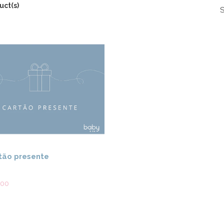
uct(s)
S
View details
tão presente
,00