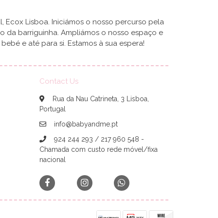
, Ecox Lisboa. Iniciámos o nosso percurso pela
ro da barriguinha. Ampliámos o nosso espaço e
ebé e até para si. Estamos à sua espera!
Contact Us
Rua da Nau Catrineta, 3 Lisboa,
Portugal
info@babyandme.pt
924 244 293 / 217 960 548 -
Chamada com custo rede móvel/fixa
nacional