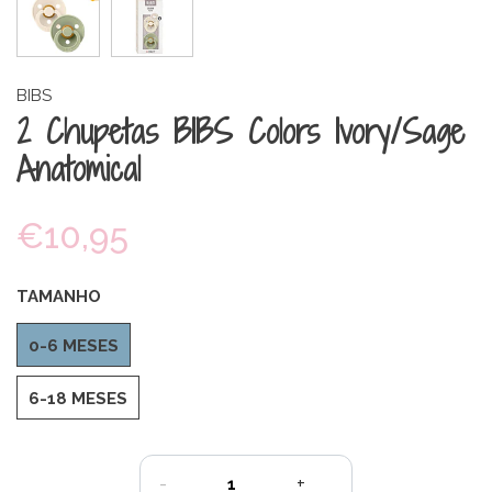
BIBS
2 Chupetas BIBS Colors Ivory/Sage
Anatomical
€10,95
TAMANHO
0-6 MESES
6-18 MESES
-
+