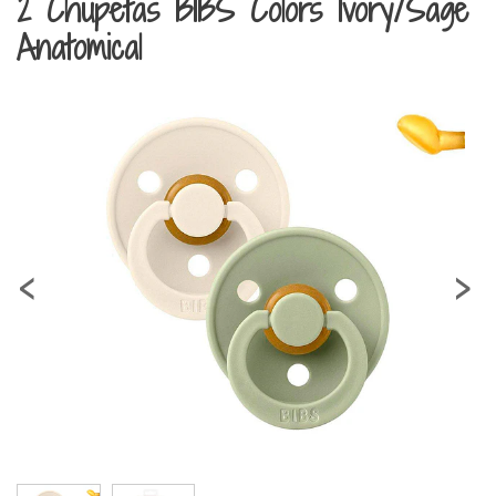
2 Chupetas BIBS Colors Ivory/Sage
Anatomical
‹
›