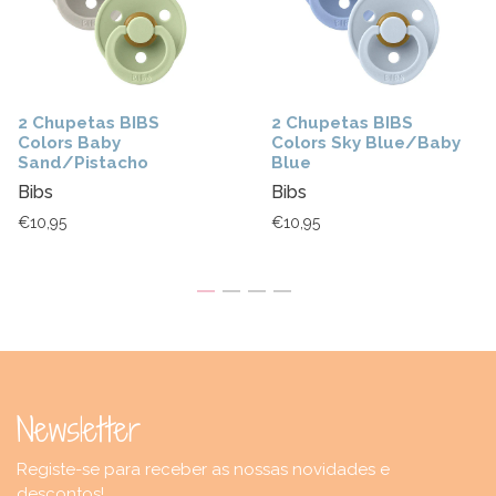
2 Chupetas BIBS
2 Chupetas BIBS
Colors Baby
Colors Sky Blue/Baby
Sand/Pistacho
Blue
Bibs
Bibs
€10,95
€10,95
Newsletter
Registe-se para receber as nossas novidades e
descontos!