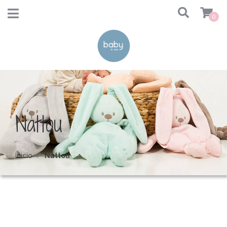
0
Nattou
Inicio
Nattou