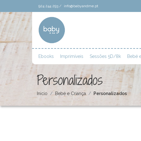
924 244 293 /
info@babyandme.pt
Ebooks
Imprimíveis
Sessões 5D/8k
Bebé e
Personalizados
Inicio
Bebé e Criança
Personalizados