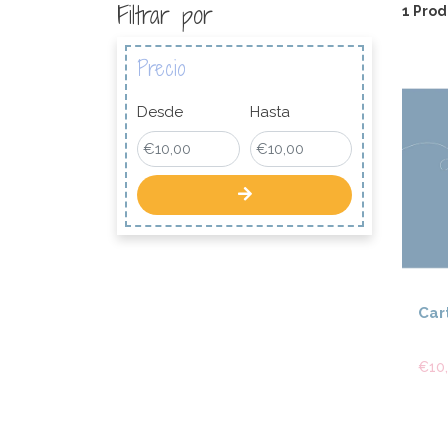
Filtrar por
1 Prod
Precio
Desde
Hasta
Car
€10