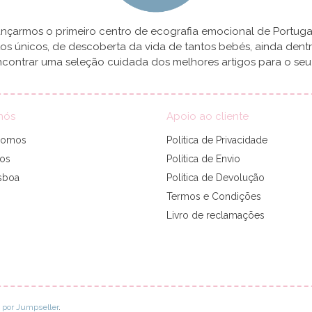
çarmos o primeiro centro de ecografia emocional de Portugal
 únicos, de descoberta da vida de tantos bebés, ainda dent
contrar uma seleção cuidada dos melhores artigos para o seu b
nós
Apoio ao cliente
somos
Política de Privacidade
tos
Política de Envio
sboa
Política de Devolução
Termos e Condições
Livro de reclamações
o por Jumpseller
.