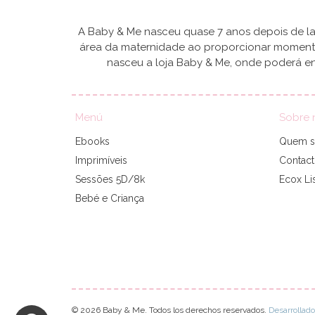
A Baby & Me nasceu quase 7 anos depois de lan
área da maternidade ao proporcionar momentos
nasceu a loja Baby & Me, onde poderá en
Menú
Sobre 
Ebooks
Quem 
Imprimíveis
Contac
Sessões 5D/8k
Ecox Li
Bebé e Criança
© 2026 Baby & Me. Todos los derechos reservados.
Desarrollad