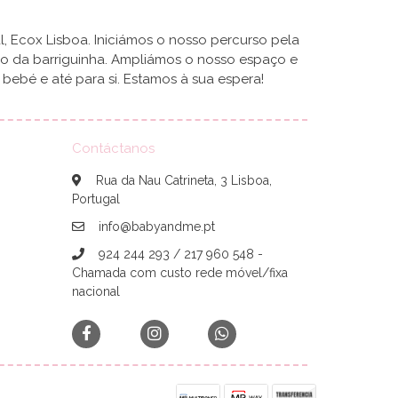
, Ecox Lisboa. Iniciámos o nosso percurso pela
ro da barriguinha. Ampliámos o nosso espaço e
ebé e até para si. Estamos à sua espera!
Contáctanos
Rua da Nau Catrineta, 3 Lisboa,
Portugal
info@babyandme.pt
924 244 293 / 217 960 548 -
Chamada com custo rede móvel/fixa
nacional