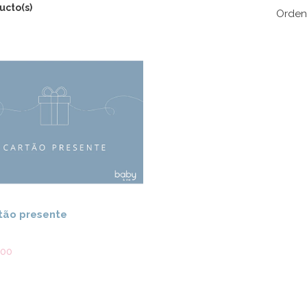
ucto(s)
Orden
Ver detalles
tão presente
,00